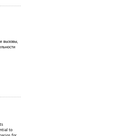
е вызовы,
ельности
ts
tial to
narios for