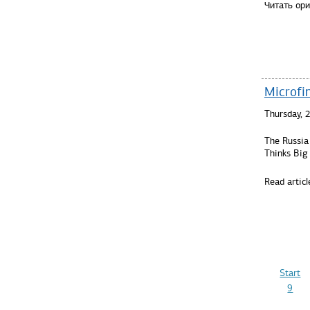
Читать ор
Microfin
Thursday,
The Russia 
Thinks Big 
Read articl
Start
9