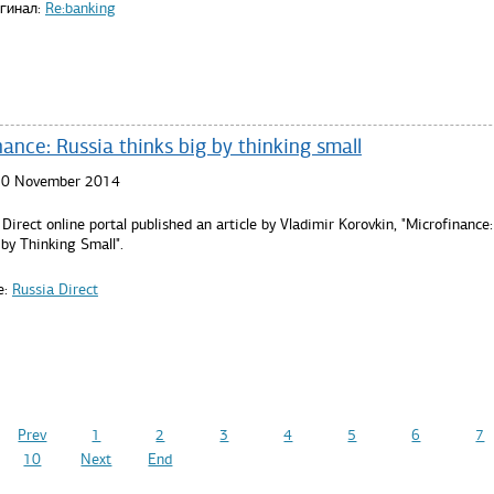
игинал:
Re:banking
ance: Russia thinks big by thinking small
 20 November 2014
Direct online portal published an article by Vladimir Korovkin, "Microfinance
by Thinking Small".
e:
Russia Direct
Prev
1
2
3
4
5
6
7
10
Next
End