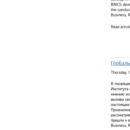
BRICS devel
the conclus
Business, R
Read articl
Глобаль
Thursday, 
В посвяще
Института
мнению ис
вызовы св
настоящее 
Проанализ
рассматрив
пришли к в
Business, R