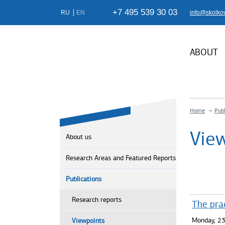
+7 495 539 30 03
RU
EN
info@skolko
ABOUT
Home
Publ
Vie
About us
Research Areas and Featured Reports
Publications
Research reports
The prac
Monday, 23
Viewpoints