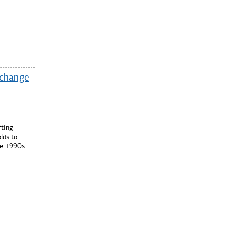
 change
fting
lds to
he 1990s.