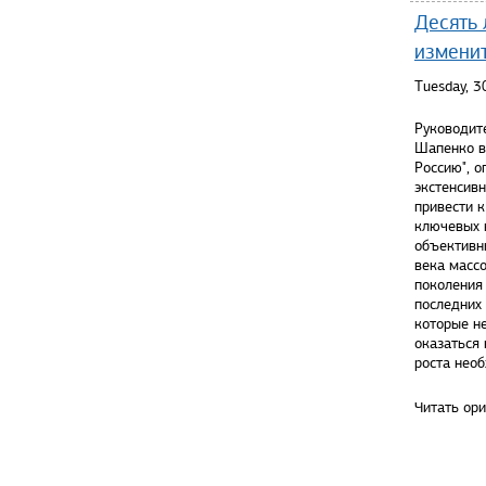
Десять 
измени
Tuesday, 
Руководит
Шапенко в 
Россию", о
экстенсив
привести 
ключевых в
объективн
века массо
поколения
последних
которые н
оказаться 
роста необ
Читать ор