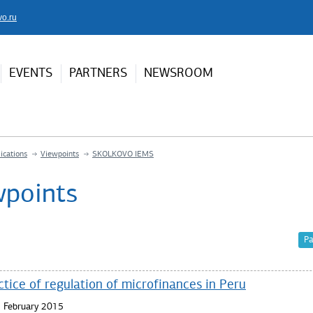
vo.ru
EVENTS
PARTNERS
NEWSROOM
ications
Viewpoints
SKOLKOVO IEMS
wpoints
Pa
tice of regulation of microfinances in Peru
 February 2015