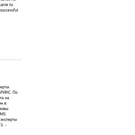
 came to
successful:
перты
БРИКС. По
та на
ом в
зовы.
EMS
 эксперты
S. -