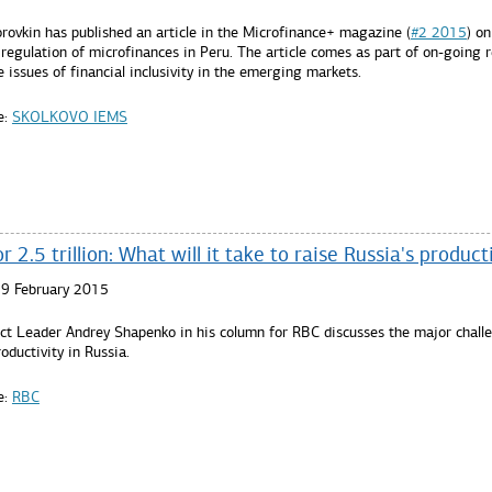
rovkin has published an article in the Microfinance+ magazine (
#2 2015
) on
 regulation of microfinances in Peru. The article comes as part of on-going 
 issues of financial inclusivity in the emerging markets.
e:
SKOLKOVO IEMS
r 2.5 trillion: What will it take to raise Russia's product
19 February 2015
ct Leader Andrey Shapenko in his column for RBC discusses the major challe
oductivity in Russia.
e:
RBC