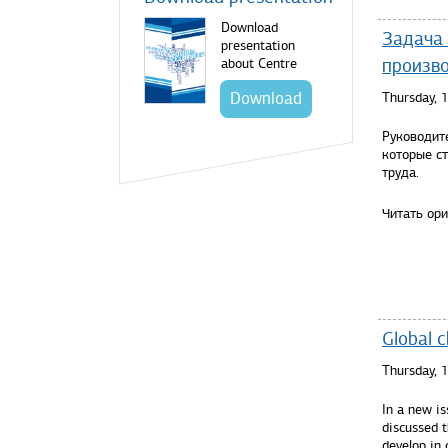
Download
Задача 
presentation
произв
about Centre
Download
Thursday, 
Руководит
которые с
труда.
Читать ор
Global 
Thursday, 
In a new i
discussed t
develop in 