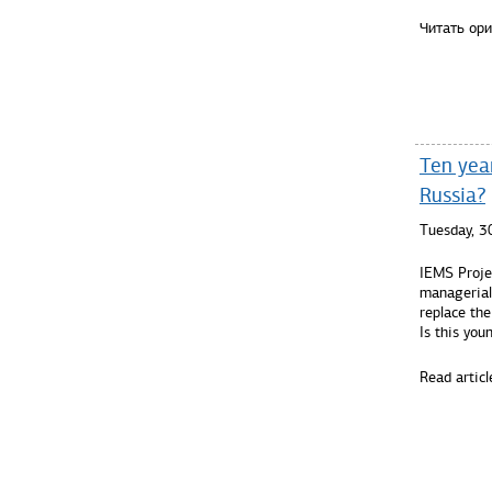
Читать ор
Ten yea
Russia?
Tuesday, 
IEMS Proje
managerial 
replace th
Is this you
Read articl