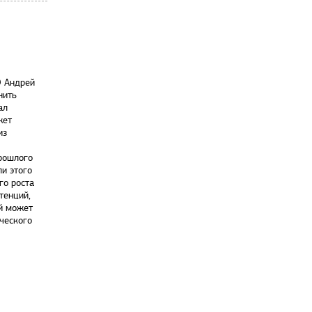
О Андрей
нить
ал
жет
из
рошлого
и этого
го роста
тенций,
ий может
ческого