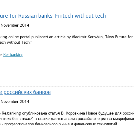
ure for Russian banks: Fintech without tech
3 November 2014
ing online portal published an article by Vladimir Korovkin, "New Future for
ech without Tech."
e:
Re: banking
 российских банков
3 November 2014
 Re:banking опубликована статья В. Коровкина Новое будущее для росси
интех» без «теха»?, в статье дается анализ российского рынка микрофина
вы профессионалов банковского рынка и финансовых технологий.