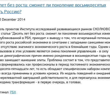
лет без роста: сможет ли поколение восьмидесятых
ть Россию?
30 December 2014
ель проектов Института исследований развивающихся рынков СКОЛКОВ
статье "Десять лет без роста: сможет ли поколение восьмидесятых изме
публикованной в РБК, приходит к выводу о том, что исчерпанный потенци
ного роста российской экономики в сочетании с западными санкциями мо
к отсутствию значимого экономического роста в ближайшие годы. Одним 
ызовов в этих условиях является смена поколения управленцев - в силу
ых демографических причин именно рожденные в восьмидесятые годы п
во замещают нынешние элиты. Проблема состоит в том, что представител
 сформировались как профессионалы в период постоянного экономическо
 десяти-пятнадцати лет, то есть обладают специфическим набором компе
е всегда применимы в условиях кризиса. Их модель поведений и ожидан
нерелевантной завтрашней действительности, и для перезапуска экономи
ходима трансформация - в первую очередь, в головах.
игинал:
РБК