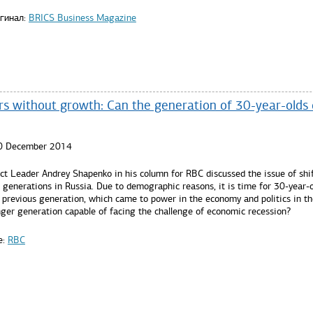
игинал:
BRICS Business Magazine
rs without growth: Can the generation of 30-year-olds
30 December 2014
ct Leader Andrey Shapenko in his column for RBC discussed the issue of shi
generations in Russia. Due to demographic reasons, it is time for 30-year-o
e previous generation, which came to power in the economy and politics in t
nger generation capable of facing the challenge of economic recession?
e:
RBC