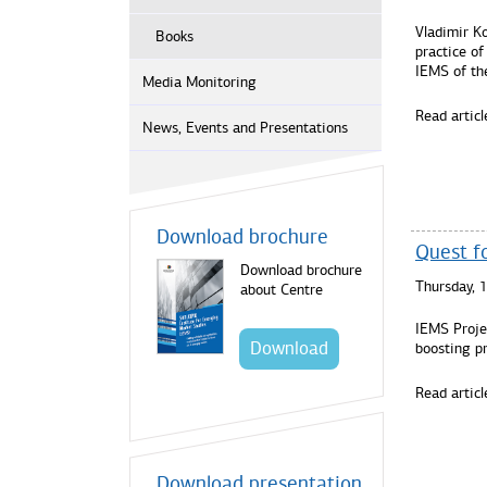
Vladimir Ko
Books
practice of
IEMS of the
Media Monitoring
Read articl
News, Events and Presentations
Download brochure
Quest fo
Download brochure
Thursday, 
about Centre
IEMS Proje
Download
boosting pr
Read articl
Download presentation