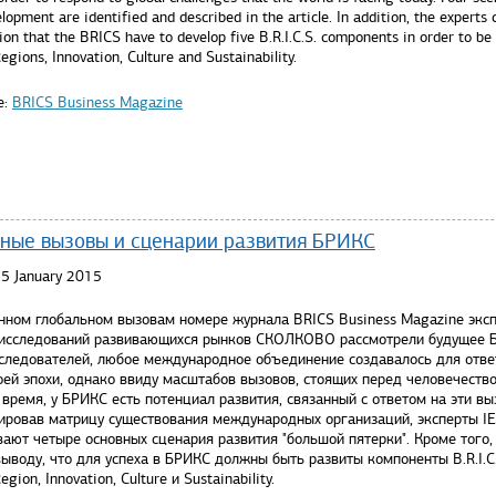
opment are identified and described in the article. In addition, the experts
ion that the BRICS have to develop five B.R.I.C.S. components in order to be 
egions, Innovation, Culture and Sustainability.
e:
BRICS Business Magazine
ные вызовы и сценарии развития БРИКС
15 January 2015
нном глобальном вызовам номере журнала BRICS Business Magazine экс
 исследований развивающихся рынков СКОЛКОВО рассмотрели будущее 
следователей, любое международное объединение создавалось для отве
оей эпохи, однако ввиду масштабов вызовов, стоящих перед человечеств
время, у БРИКС есть потенциал развития, связанный с ответом на эти вы
ировав матрицу существования международных организаций, эксперты I
ают четыре основных сценария развития "большой пятерки". Кроме того,
ыводу, что для успеха в БРИКС должны быть развиты компоненты B.R.I.C.
egion, Innovation, Culture и Sustainability.