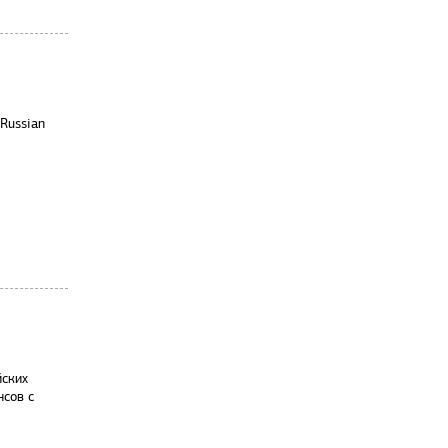
 Russian
йских
нсов с