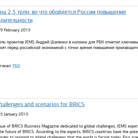
на 2,5 трлн: во что обойдется России повышение
одительности
19 February 2015
ель проектов IEMS Андрей Шапенко в колонке для РБК отметил ключевы
тоят перед российской экономикой с точки зрения повышения производит
игинал:
РБК
challenges and scenarios for BRICS
15 January 2015
ssue of BRICS Business Magazine dedicated to global challenges, IEMS exper
he future of BRICS. According to the experts, BRICS countries have the poten
order to respond to global challenges that the world is facing today. Four sce